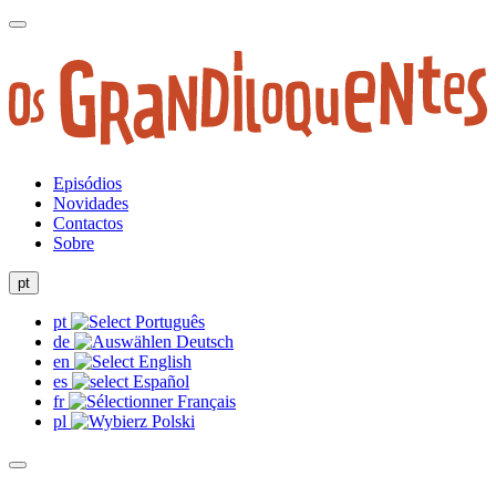
Episódios
Novidades
Contactos
Sobre
pt
pt
de
en
es
fr
pl