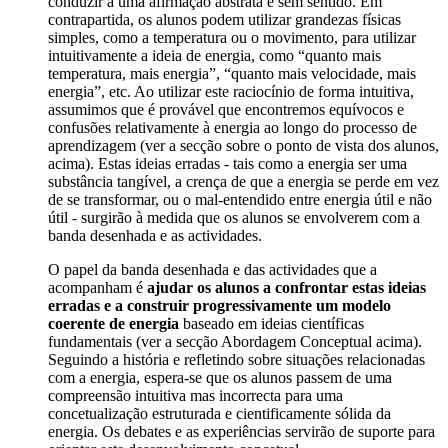
conduzir a uma afirmação abstrata e sem sentido. Em
contrapartida, os alunos podem utilizar grandezas físicas
simples, como a temperatura ou o movimento, para utilizar
intuitivamente a ideia de energia, como “quanto mais
temperatura, mais energia”, “quanto mais velocidade, mais
energia”, etc. Ao utilizar este raciocínio de forma intuitiva,
assumimos que é provável que encontremos equívocos e
confusões relativamente à energia ao longo do processo de
aprendizagem (ver a secção sobre o ponto de vista dos alunos,
acima). Estas ideias erradas - tais como a energia ser uma
substância tangível, a crença de que a energia se perde em vez
de se transformar, ou o mal-entendido entre energia útil e não
útil - surgirão à medida que os alunos se envolverem com a
banda desenhada e as actividades.
O papel da banda desenhada e das actividades que a
acompanham é
ajudar os alunos a confrontar estas ideias
erradas e a construir progressivamente um modelo
coerente de energia
baseado em ideias científicas
fundamentais (ver a secção Abordagem Conceptual acima).
Seguindo a história e refletindo sobre situações relacionadas
com a energia, espera-se que os alunos passem de uma
compreensão intuitiva mas incorrecta para uma
concetualização estruturada e cientificamente sólida da
energia. Os debates e as experiências servirão de suporte para