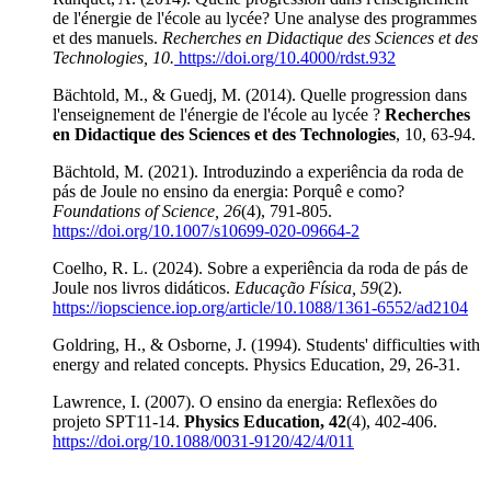
de l'énergie de l'école au lycée? Une analyse des programmes
et des manuels.
Recherches en Didactique des Sciences et des
Technologies, 10.
https://doi.org/10.4000/rdst.932
Bächtold, M., & Guedj, M. (2014). Quelle progression dans
l'enseignement de l'énergie de l'école au lycée ?
Recherches
en Didactique des Sciences et des Technologies
, 10, 63-94.
Bächtold, M. (2021). Introduzindo a experiência da roda de
pás de Joule no ensino da energia: Porquê e como?
Foundations of Science, 26
(4), 791-805.
https://doi.org/10.1007/s10699-020-09664-2
Coelho, R. L. (2024). Sobre a experiência da roda de pás de
Joule nos livros didáticos.
Educação Física, 59
(2).
https://iopscience.iop.org/article/10.1088/1361-6552/ad2104
Goldring, H., & Osborne, J. (1994). Students' difficulties with
energy and related concepts. Physics Education, 29, 26-31.
Lawrence, I. (2007). O ensino da energia: Reflexões do
projeto SPT11-14.
Physics Education, 42
(4), 402-406.
https://doi.org/10.1088/0031-9120/42/4/011