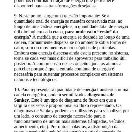
podemos controlar a fração de energia que permanece
disponível para as transformações desejadas.
9. Neste ponto, surge uma questão importante: Se a
quantidade total de energia se mantém conservada mas, ao
longo de uma cadeia energética, a quantidade total de energia
útil diminui em cada etapa,
para onde vai o “resto” da
energia?
À medida que a energia se degrada ao longo de uma
cadeia, normalmente dispersa-se no ambiente sob a forma de
calor, som ou movimentos microscópicos de partículas.
Embora esta energia dispersa ainda esteja presente no sistema,
torna-se cada vez mais difícil de aproveitar para trabalho útil
posterior. A compreensão deste conceito ajuda os alunos a
perceber porque é que a entrada contínua de energia é
necessária para sustentar processos complexos em sistemas
naturais e tecnológicos.
10. Para representar a quantidade de energia transferida numa
cadeia energética, podem ser utilizados
diagramas de
Sankey
. Este é um tipo de diagrama de fluxo em que a
largura das setas é proporcional ao fluxo representado. Os
diagramas de Sankey podem ser utilizados para visualizar, por
um lado, o consumo de energia necessário para o
funcionamento de um ou mais sistemas (lâmpadas, veículos,
aquecimento, etc.). Por outras palavras, a distribuição da
energia produzida pelo(s) sistema(s) a partir da energia de