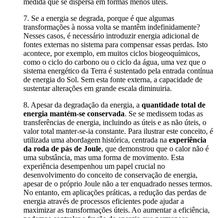
medida que se dispersa em formas menos úteis.
7. Se a energia se degrada, porque é que algumas
transformações à nossa volta se mantêm indefinidamente?
Nesses casos, é necessário introduzir energia adicional de
fontes externas no sistema para compensar essas perdas. Isto
acontece, por exemplo, em muitos ciclos biogeoquímicos,
como o ciclo do carbono ou o ciclo da água, uma vez que o
sistema energético da Terra é sustentado pela entrada contínua
de energia do Sol. Sem esta fonte externa, a capacidade de
sustentar alterações em grande escala diminuiria.
8. Apesar da degradação da energia, a
quantidade total de
energia mantém-se conservada
. Se se medissem todas as
transferências de energia, incluindo as úteis e as não úteis, o
valor total manter-se-ia constante. Para ilustrar este conceito, é
utilizada uma abordagem histórica, centrada na
experiência
da roda de pás de Joule
, que demonstrou que o calor não é
uma substância, mas uma forma de movimento. Esta
experiência desempenhou um papel crucial no
desenvolvimento do conceito de conservação de energia,
apesar de o próprio Joule não a ter enquadrado nesses termos.
No entanto, em aplicações práticas, a redução das perdas de
energia através de processos eficientes pode ajudar a
maximizar as transformações úteis. Ao aumentar a eficiência,