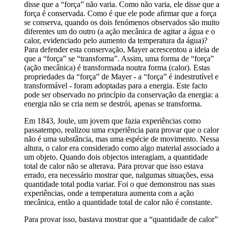
disse que a “força” não varia. Como não varia, ele disse que a
força é conservada. Como é que ele pode afirmar que a força
se conserva, quando os dois fenómenos observados são muito
diferentes um do outro (a ação mecânica de agitar a água e o
calor, evidenciado pelo aumento da temperatura da água)?
Para defender esta conservação, Mayer acrescentou a ideia de
que a “força” se “transforma”. Assim, uma forma de “força”
(ação mecânica) é transformada noutra forma (calor). Estas
propriedades da “força” de Mayer - a “força” é indestrutível e
transformável - foram adoptadas para a energia. Este facto
pode ser observado no princípio da conservação da energia: a
energia não se cria nem se destrói, apenas se transforma.
Em 1843, Joule, um jovem que fazia experiências como
passatempo, realizou uma experiência para provar que o calor
não é uma substância, mas uma espécie de movimento. Nessa
altura, o calor era considerado como algo material associado a
um objeto. Quando dois objectos interagiam, a quantidade
total de calor não se alterava. Para provar que isso estava
errado, era necessário mostrar que, nalgumas situações, essa
quantidade total podia variar. Foi o que demonstrou nas suas
experiências, onde a temperatura aumenta com a ação
mecânica, então a quantidade total de calor não é constante.
Para provar isso, bastava mostrar que a “quantidade de calor”