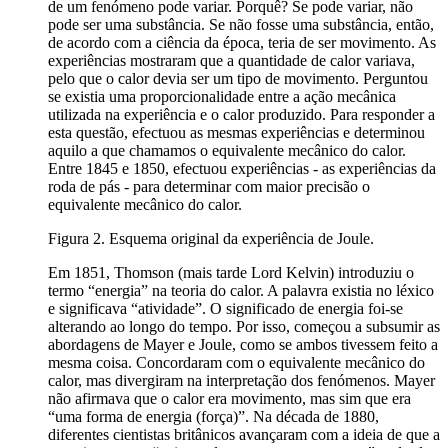
de um fenómeno pode variar. Porquê? Se pode variar, não
pode ser uma substância. Se não fosse uma substância, então,
de acordo com a ciência da época, teria de ser movimento. As
experiências mostraram que a quantidade de calor variava,
pelo que o calor devia ser um tipo de movimento. Perguntou
se existia uma proporcionalidade entre a ação mecânica
utilizada na experiência e o calor produzido. Para responder a
esta questão, efectuou as mesmas experiências e determinou
aquilo a que chamamos o equivalente mecânico do calor.
Entre 1845 e 1850, efectuou experiências - as experiências da
roda de pás - para determinar com maior precisão o
equivalente mecânico do calor.
Figura 2. Esquema original da experiência de Joule.
Em 1851, Thomson (mais tarde Lord Kelvin) introduziu o
termo “energia” na teoria do calor. A palavra existia no léxico
e significava “atividade”. O significado de energia foi-se
alterando ao longo do tempo. Por isso, começou a subsumir as
abordagens de Mayer e Joule, como se ambos tivessem feito a
mesma coisa. Concordaram com o equivalente mecânico do
calor, mas divergiram na interpretação dos fenómenos. Mayer
não afirmava que o calor era movimento, mas sim que era
“uma forma de energia (força)”. Na década de 1880,
diferentes cientistas britânicos avançaram com a ideia de que a