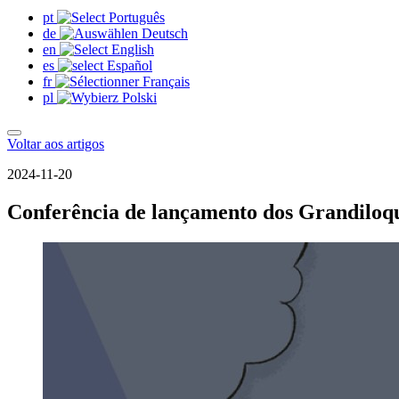
pt
de
en
es
fr
pl
Voltar aos artigos
2024-11-20
Conferência de lançamento dos Grandiloq